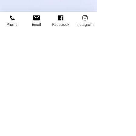
cavaliers amateurs de partager les mêmes pistes avec les
meilleurs professionnels français et internationa
Phone
Email
Facebook
Instagram