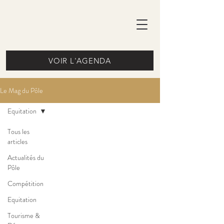
VOIR L'AGENDA
Le Mag du Pôle
Equitation
Tous les
articles
Actualités du
Pôle
Compétition
Equitation
Tourisme &