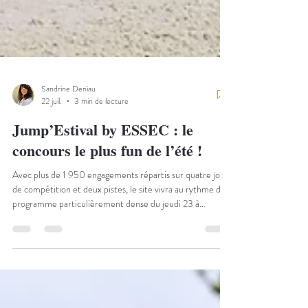
Sandrine Deniau
22 juil.
3 min de lecture
Jump’Estival by ESSEC : le
concours le plus fun de l’été !
Avec plus de 1 950 engagements répartis sur quatre jours
de compétition et deux pistes, le site vivra au rythme d’un
programme particulièrement dense du jeudi 23 à
dimanche 26 juillet. En effet, le Pôle International du
Cheval Longines-Deauville accueille le Jump Estival by
l’ESSEC, un rendez-vous devenu incontournable du
calendrier estival. Ce concours unique permet aux