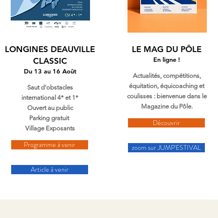
LONGINES DEAUVILLE
LE MAG DU PÔLE
En ligne !
CLASSIC
Du 13 au 16 Août
Actualités, compétitions,
équitation, équicoaching et
Saut d'obstacles
coulisses : bienvenue dans le
international 4* et 1*
Magazine du Pôle.
Ouvert au public
Parking gratuit
Découvrir
Village Exposants
Programme à venir
zoom sur JUMP'ESTIVAL
Article à venir