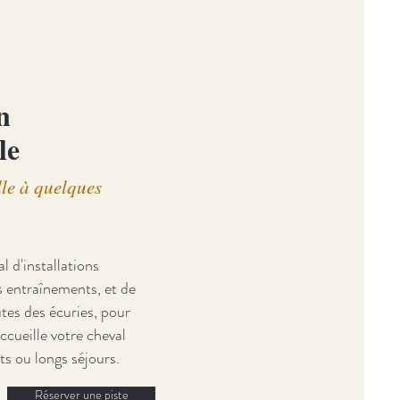
n
le
le à quelques
l d'installations
s entraînements, et de
tes des écuries, pour
ccueille votre cheval
s ou longs séjours.
Réserver une piste