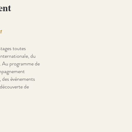
ent
t
stages toutes
internationale, du
7. Au programme de
ompagnement
s, des événements
 découverte de