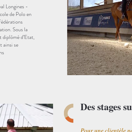
val Longines -
école de Polo en
Fédérations
ation. Sous la
t diplômé d’Etat,
 ainsi se
ns
Des stages s
Pour une clientèle n